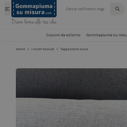
Salta al contenuto
Cuscini da esterno
Gommapiuma su misu
Home
>
I nostri tessuti
>
Tappezzerie Lisce