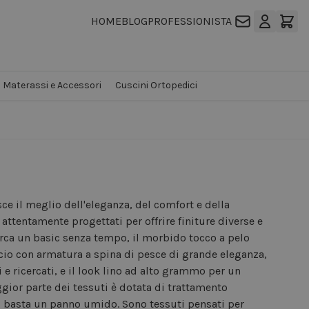
HOME
BLOG
PROFESSIONISTA
Materassi e Accessori
Cuscini Ortopedici
sce il meglio dell'eleganza, del comfort e della
i attentamente progettati per offrire finiture diverse e
cerca un basic senza tempo, il morbido tocco a pelo
scio con armatura a spina di pesce di grande eleganza,
i e ricercati, e il look lino ad alto grammo per un
ggior parte dei tessuti è dotata di trattamento
 basta un panno umido. Sono tessuti pensati per