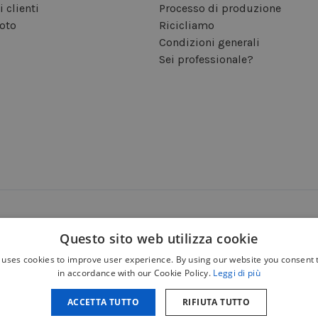
 clienti
Processo di produzione
foto
Ricicliamo
Condizioni generali
Sei professionale?
Questo sito web utilizza cookie
 uses cookies to improve user experience. By using our website you consent t
in accordance with our Cookie Policy.
Leggi di più
egale
Informativa sulla privacy
Política sui cookie
Política sui so
Copyright © 2026 gommapiumasumisura.com. Tutti i diritti riservat
ACCETTA TUTTO
RIFIUTA TUTTO