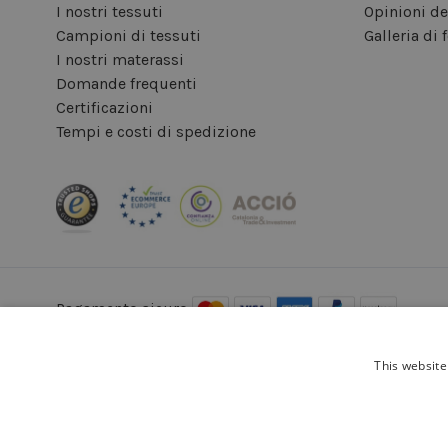
I nostri tessuti
Opinioni dei
Campioni di tessuti
Galleria di 
I nostri materassi
Domande frequenti
Certificazioni
Tempi e costi di spedizione
Pagamento sicuro:
This website
Avviso l