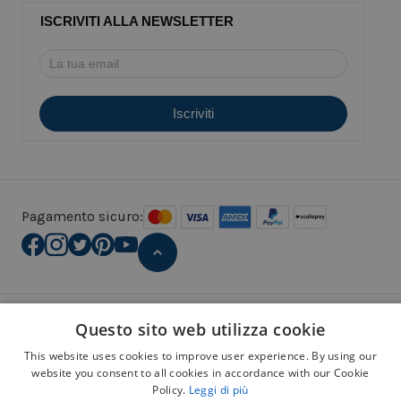
ISCRIVITI ALLA NEWSLETTER
Pagamento sicuro:
Avviso legale
Questo sito web utilizza cookie
Informativa sulla privacy
Política sui cookie
This website uses cookies to improve user experience. By using our
website you consent to all cookies in accordance with our Cookie
Política sui social media
Policy.
Leggi di più