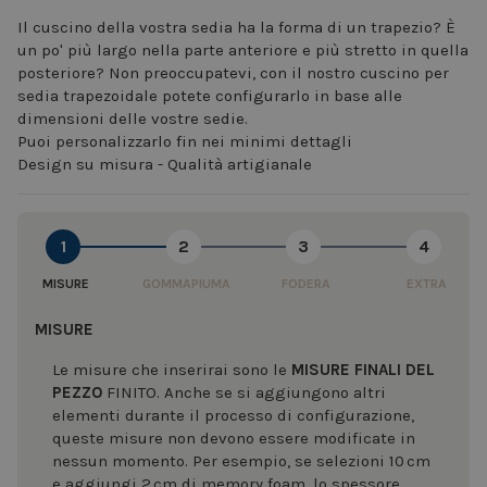
Il cuscino della vostra sedia ha la forma di un trapezio? È
un po' più largo nella parte anteriore e più stretto in quella
posteriore? Non preoccupatevi, con il nostro cuscino per
sedia trapezoidale potete configurarlo in base alle
dimensioni delle vostre sedie.
Puoi personalizzarlo fin nei minimi dettagli
Design su misura - Qualità artigianale
1
2
3
4
MISURE
GOMMAPIUMA
FODERA
EXTRA
MISURE
Le misure che inserirai sono le
MISURE FINALI DEL
PEZZO
FINITO. Anche se si aggiungono altri
elementi durante il processo di configurazione,
queste misure non devono essere modificate in
nessun momento. Per esempio, se selezioni 10 cm
e aggiungi 2 cm di memory foam, lo spessore