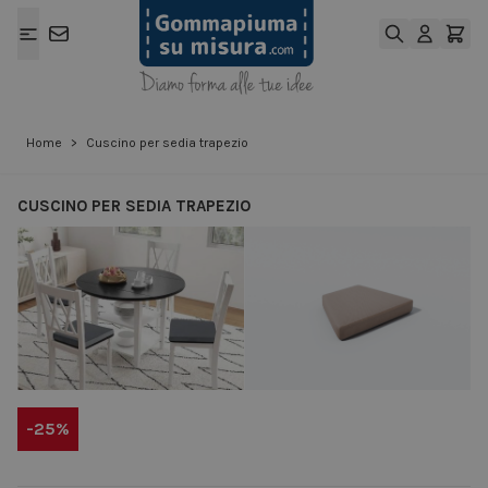
Salta al contenuto
Home
>
Cuscino per sedia trapezio
CUSCINO PER SEDIA TRAPEZIO
View larger image
View larger ima
-25%