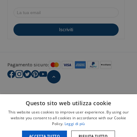
Pagamento sicuro:
Avviso legale
Questo sito web utilizza cookie
Informativa sulla privacy
Política sui cookie
This website uses cookies to improve user experience. By using our
website you consent to all cookies in accordance with our Cookie
Política sui social media
Policy.
Leggi di più
Copyright © 2026 gommapiumasumisura.com. Tutti i diritti
riservati.
ACCETTA TUTTO
RIFIUTA TUTTO