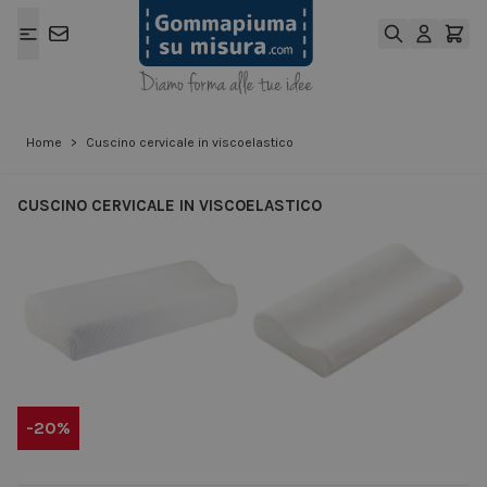
Salta al contenuto
Home
>
Cuscino cervicale in viscoelastico
CUSCINO CERVICALE IN VISCOELASTICO
View larger image
View larger ima
-20%